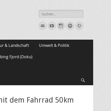
Suche
nach:
E-
YouTube
Instagram
Spotify
Website
Mail
ur & Landschaft
Umwelt & Politik
bing Fjord (Doku)
Suchen
mit dem Fahrrad 50km