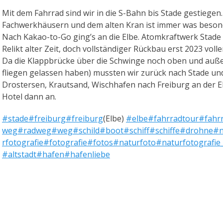
Mit dem Fahrrad sind wir in die S-Bahn bis Stade gestiegen.
Fachwerkhäusern und dem alten Kran ist immer was beson
Nach Kakao-to-Go ging’s an die Elbe. Atomkraftwerk Stade t
Relikt alter Zeit, doch vollständiger Rückbau erst 2023 vo
Da die Klappbrücke über die Schwinge noch oben und außer
fliegen gelassen haben) mussten wir zurück nach Stade u
Drostersen, Krautsand, Wischhafen nach Freiburg an der E
Hotel dann an.
#stade
#freiburg
#freiburg
(Elbe)
#elbe
#fahrradtour
#fahr
weg
#radweg
#weg
#schild
#boot
#schiff
#schiffe
#drohne
#n
rfotografie
#fotografie
#fotos
#naturfoto
#naturfotografie
#altstadt
#hafen
#hafenliebe