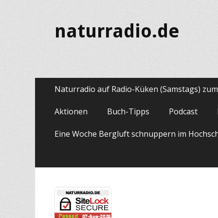
naturradio.de
Primäres
Zum
Naturradio auf Radio-Küken (Samstags) zu
Inhalt
Menü
springen
Aktionen
Buch-Tipps
Podcast
Eine Woche Bergluft schnuppern im Hochsc