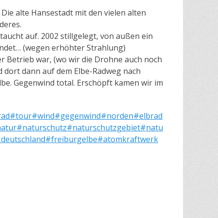
 Die alte Hansestadt mit den vielen alten
deres.
aucht auf. 2002 stillgelegt, von außen ein
llendet… (wegen erhöhter Strahlung)
 Betrieb war, (wo wir die Drohne auch noch
nd dort dann auf dem Elbe-Radweg nach
lbe. Gegenwind total. Erschöpft kamen wir im
rad
#tour
#wind
#gegenwind
#norden
#elbrad
atur
#naturschutz
#naturschutzgebiet
#natu
_deutschland
#freiburgelbe
#atomkraftwerk