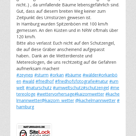
nicht..) , da umfallende Bäume lebensgefährlich sind.
Gut, dass auf diesem breiten Weg keiner zum
Zeitpunkt des Umstürzen gewesen ist.
In Hamburg wurden Spitzenböen mit 100 km/h
gemessen. An den Küsten und in NRW oftmals über
120 km/h.
Bitte also verlasst Euch nicht auf den Schutzengel,
die auf diese Gräber anscheinend aufgepasst
haben.. Dank an die Wetterdienste und
Metereologen, die uns rechtzeitig auf die Gefahren
aufmerksam machen!
#zeynep
#sturm
#orkan
#bäume
#wälder
#orkanbö
en
#wald
#friedhof
#friedhofsfotografie
#natur
#um
welt
#naturschutz
#umweltschutz
#schutzengel
#me
tereologe
#wettervorhersage
#kaizornwetter
#kache
lmannwetter
@kaizorn_wetter
@kachelmannwetter
#
hamburg