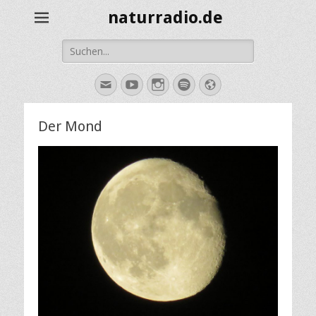
naturradio.de
Suche
nach:
E-
YouTube
Instagram
Spotify
Website
Mail
Der Mond