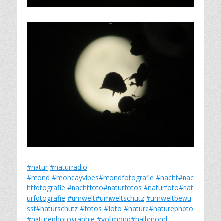
#natur
#naturradio
#mond
#mondayvibes
#mondfotografie
#nacht
#nac
htfotografie
#nachtfoto
#naturfotos
#naturfoto
#nat
urfotografie
#umwelt
#umweltschutz
#umweltbewu
sst
#naturschutz
#fotos
#foto
#nature
#naturephoto
#naturephotographie
#vollmond
#halbmond