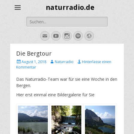
naturradio.de
Suche
nach:
E-
YouTube
Instagram
Spotify
Website
Mail
Die Bergtour
Veröffentlicht
Autor
August 1, 2018
Naturradio
Hinterlasse einen
am
Kommentar
Das Naturradio-Team war für sie eine Woche in den
Bergen.
Hier erst einmal eine Bildergalerie für Sie