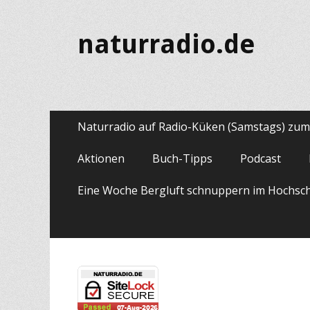
naturradio.de
Primäres
Zum
Naturradio auf Radio-Küken (Samstags) zu
Inhalt
Menü
springen
Aktionen
Buch-Tipps
Podcast
Eine Woche Bergluft schnuppern im Hochsc