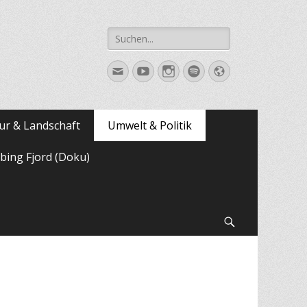
Suche
nach:
E-
YouTube
Instagram
Spotify
Website
Mail
ur & Landschaft
Umwelt & Politik
bing Fjord (Doku)
Suchen