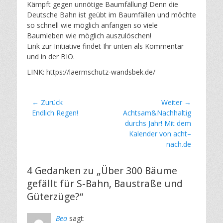
Kämpft gegen unnötige Baumfällung! Denn die
Deutsche Bahn ist geübt im Baumfällen und möchte
so schnell wie möglich anfangen so viele
Baumleben wie möglich auszulöschen!
Link zur Initiative findet Ihr unten als Kommentar
und in der BIO.
LINK: https://laermschutz-wandsbek.de/
Beitragsnavigation
← Zurück
Weiter →
Vorheriger
Nächster
Endlich Regen!
Achtsam&Nachhaltig
Beitrag:
Beitrag:
durchs Jahr! Mit dem
Kalender von acht–
nach.de
4 Gedanken zu „Über 300 Bäume
gefällt für S-Bahn, Baustraße und
Güterzüge?“
Bea
sagt: