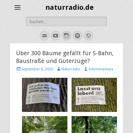
naturradio.de
Suche
nach:
E-
YouTube
Instagram
Spotify
Website
Mail
Über 300 Bäume gefällt für S-Bahn,
Baustraße und Güterzüge?
Veröffentlicht
Autor
September 8, 2020
Naturradio
4 Kommentare
am