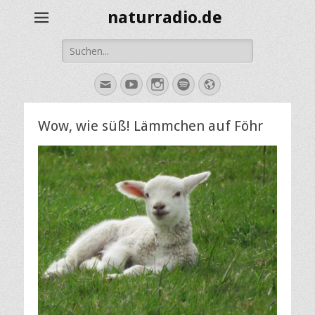
naturradio.de
Suche
nach:
E-
YouTube
Instagram
Spotify
Website
Mail
Wow, wie süß! Lämmchen auf Föhr