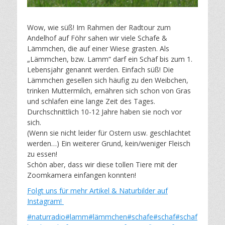
Wow, wie süß! Im Rahmen der Radtour zum
Andelhof auf Föhr sahen wir viele Schafe &
Lämmchen, die auf einer Wiese grasten. Als
„Lämmchen, bzw. Lamm“ darf ein Schaf bis zum 1.
Lebensjahr genannt werden. Einfach süß! Die
Lämmchen gesellen sich häufig zu den Weibchen,
trinken Muttermilch, ernähren sich schon von Gras
und schlafen eine lange Zeit des Tages.
Durchschnittlich 10-12 Jahre haben sie noch vor
sich.
(Wenn sie nicht leider für Ostern usw. geschlachtet
werden…) Ein weiterer Grund, kein/weniger Fleisch
zu essen!
Schön aber, dass wir diese tollen Tiere mit der
Zoomkamera einfangen konnten!
Folgt uns für mehr Artikel & Naturbilder auf
Instagram!
#naturradio
#lamm
#lämmchen
#schafe
#schaf
#schaf