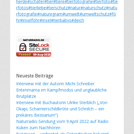
herde
#schäfer
#tier
#tiere
#tierfotografie
#tierfoto
#tie
rfotos
#tierliebe
#tierschutz
#natur
#naturschutz
#natu
rfotografie
#naturegram
#umwelt
#umweltschutz
#fö
hr
#inselföhr
#insel
#tierbabys
#deich
Neueste Beiträge
Interview mit der Autorin Michi Schreiber
Entenmama im Kampfmodus und unglaubliche
Brutplätze
Interview mit Buchautorin Ulrike Sterblich („Von
Okapi, Scharnierschildkröte und Schnilch – ein
prekäres Bestiarium“)
Naturradio-Sendung vom 9.April 2022 auf Radio
Küken zum Nachhören
Narzissen – verbreitet als Osterglocken bekannt