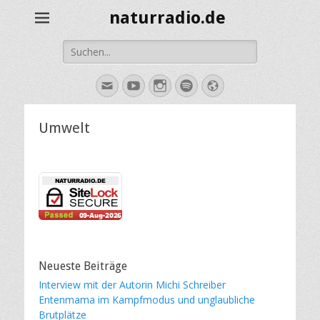
naturradio.de
Suche
nach:
E-
YouTube
Instagram
Spotify
Website
Mail
Umwelt
Neueste Beiträge
Interview mit der Autorin Michi Schreiber
Entenmama im Kampfmodus und unglaubliche
Brutplätze