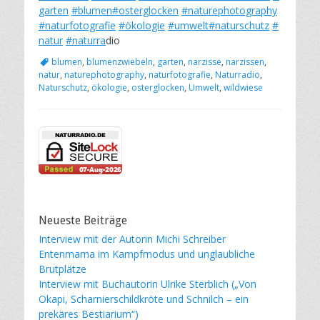
garten
#blumen
#osterglocken
#naturephotography
#naturfotografie
#ökologie
#umwelt
#naturschutz
#
natur
#naturra
dio
Schlagworte
blumen
,
blumenzwiebeln
,
garten
,
narzisse
,
narzissen
,
natur
,
naturephotography
,
naturfotografie
,
Naturradio
,
Naturschutz
,
ökologie
,
osterglocken
,
Umwelt
,
wildwiese
Neueste Beiträge
Interview mit der Autorin Michi Schreiber
Entenmama im Kampfmodus und unglaubliche
Brutplätze
Interview mit Buchautorin Ulrike Sterblich („Von
Okapi, Scharnierschildkröte und Schnilch – ein
prekäres Bestiarium“)