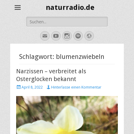
naturradio.de
Suche
nach:
E-
YouTube
Instagram
Spotify
Website
Mail
Schlagwort:
blumenzwiebeln
Narzissen – verbreitet als
Osterglocken bekannt
Veröffentlicht
April 8, 2022
Hinterlasse einen Kommentar
am