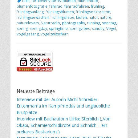
Schlagworte
bike
,
birdlovers
,
birds
,
blumen
,
blumenfoto
,
blumenfotografie
,
fahrrad
,
fahrradfahren
,
frühling
,
frühlingsanfang
,
frühlingsblumen
,
frühlingsdekoration
,
frühlingserwachen
,
frühlingsliebe
,
laufen
,
natur
,
nature
,
naturelovers
,
Naturradio
,
photography
,
running
,
sonntag
,
spring
,
springday
,
springtime
,
springvibes
,
sunday
,
Vögel
,
vogelgesang
,
vogelzwitschern
Neueste Beiträge
Interview mit der Autorin Michi Schreiber
Entenmama im Kampfmodus und unglaubliche
Brutplätze
Interview mit Buchautorin Ulrike Sterblich („Von
Okapi, Scharnierschildkröte und Schnilch – ein
prekäres Bestiarium“)