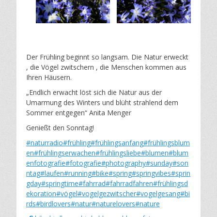
Der Frühling beginnt so langsam. Die Natur erweckt
, die Vögel zwitschern , die Menschen kommen aus
Ihren Häusern.
„Endlich erwacht löst sich die Natur aus der
Umarmung des Winters und blüht strahlend dem
Sommer entgegen“ Anita Menger
Genießt den Sonntag!
#naturradio
#frühling
#frühlingsanfang
#frühlingsblum
en
#frühlingserwachen
#frühlingsliebe
#blumen
#blum
enfotografie
#fotografie
#photography
#sunday
#son
ntag
#laufen
#running
#bike
#spring
#springvibes
#sprin
gday
#springtime
#fahrrad
#fahrradfahren
#frühlingsd
ekoration
#vögel
#vogelgezwitscher
#vogelgesang
#bi
rds
#birdlovers
#natur
#naturelovers
#nature