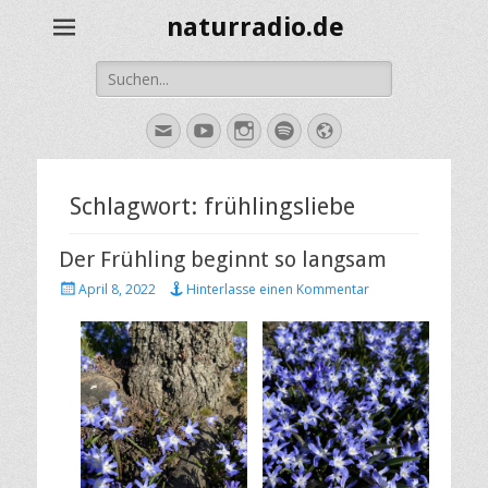
naturradio.de
Suche
nach:
E-
YouTube
Instagram
Spotify
Website
Mail
Schlagwort:
frühlingsliebe
Der Frühling beginnt so langsam
Veröffentlicht
April 8, 2022
Hinterlasse einen Kommentar
am