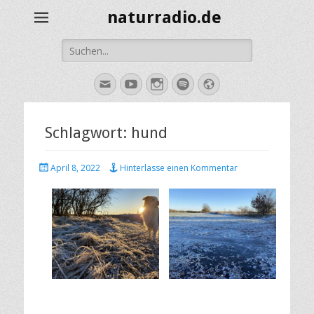
naturradio.de
Suche
nach:
E-
YouTube
Instagram
Spotify
Website
Mail
Schlagwort:
hund
Veröffentlicht
April 8, 2022
Hinterlasse einen Kommentar
am