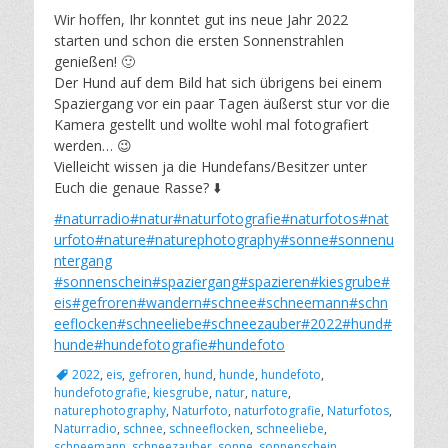
Wir hoffen, Ihr konntet gut ins neue Jahr 2022
starten und schon die ersten Sonnenstrahlen
genießen! 🙂
Der Hund auf dem Bild hat sich übrigens bei einem
Spaziergang vor ein paar Tagen äußerst stur vor die
Kamera gestellt und wollte wohl mal fotografiert
werden… 😉
Vielleicht wissen ja die Hundefans/Besitzer unter
Euch die genaue Rasse? ⬇️
#naturradio
#natur
#naturfotografie
#naturfotos
#nat
urfoto
#nature
#naturephotography
#sonne
#sonnenu
ntergang
#sonnenschein
#spaziergang
#spazieren
#kiesgrube
#
eis
#gefroren
#wandern
#schnee
#schneemann
#schn
eeflocken
#schneeliebe
#schneezauber
#2022
#hund
#
hunde
#hundefotografie
#hundefoto
Schlagworte
2022
,
eis
,
gefroren
,
hund
,
hunde
,
hundefoto
,
hundefotografie
,
kiesgrube
,
natur
,
nature
,
naturephotography
,
Naturfoto
,
naturfotografie
,
Naturfotos
,
Naturradio
,
schnee
,
schneeflocken
,
schneeliebe
,
schneemann
,
schneezauber
,
sonne
,
sonnenschein
,