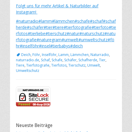
Folgt uns für mehr Artikel & Naturbilder auf
Instagram!
#naturradio
#lamm
#lämmchen
#schafe
#schaf
#schaf
herde
#schäfer
#tier
#tiere
#tierfotografie
#tierfoto
#tie
rfotos
#tierliebe
#tierschutz
#natur
#naturschutz
#natu
rfotografie
#naturegram
#umwelt
#umweltschutz
#fö
hr
#inselföhr
#insel
#tierbabys
#deich
Schlagworte
Deich
,
Föhr
,
Inselföhr
,
Lamm
,
Lämmchen
,
Naturradio
,
naturradio.de
,
Schaf
,
Schafe
,
Schäfer
,
Schafherde
,
Tier
,
Tiere
,
Tierfotografie
,
Tierfotos
,
Tierschutz
,
Umwelt
,
Umweltschutz
Neueste Beiträge