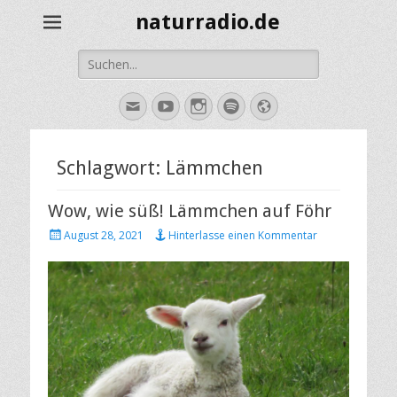
naturradio.de
Suche
nach:
E-
YouTube
Instagram
Spotify
Website
Mail
Schlagwort:
Lämmchen
Wow, wie süß! Lämmchen auf Föhr
Veröffentlicht
August 28, 2021
Hinterlasse einen Kommentar
am