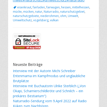
mwelt
#naturschutz
#umweltschutz
#naturradio
Schlagworte
eisenkraut
,
fairladen
,
fairwagen
,
hessen
,
mittelhessen
,
mücke
,
mücken
,
natur
,
Naturradio
,
naturschutzgebiet
,
naturschutzgebiete
,
niederohmen
,
ohm
,
Umwelt
,
Umweltschutz
,
vogelsberg
,
vulkan
Neueste Beiträge
Interview mit der Autorin Michi Schreiber
Entenmama im Kampfmodus und unglaubliche
Brutplätze
Interview mit Buchautorin Ulrike Sterblich („Von
Okapi, Scharnierschildkröte und Schnilch – ein
prekäres Bestiarium“)
Naturradio-Sendung vom 9.April 2022 auf Radio
Küken zum Nachhören