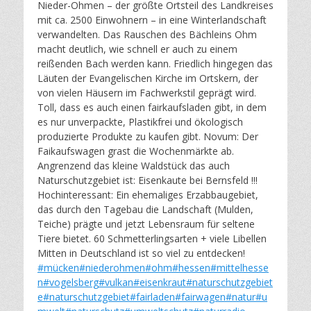
Nieder-Ohmen – der größte Ortsteil des Landkreises
mit ca. 2500 Einwohnern – in eine Winterlandschaft
verwandelten. Das Rauschen des Bächleins Ohm
macht deutlich, wie schnell er auch zu einem
reißenden Bach werden kann. Friedlich hingegen das
Läuten der Evangelischen Kirche im Ortskern, der
von vielen Häusern im Fachwerkstil geprägt wird.
Toll, dass es auch einen fairkaufsladen gibt, in dem
es nur unverpackte, Plastikfrei und ökologisch
produzierte Produkte zu kaufen gibt. Novum: Der
Faikaufswagen grast die Wochenmärkte ab.
Angrenzend das kleine Waldstück das auch
Naturschutzgebiet ist: Eisenkaute bei Bernsfeld !!!
Hochinteressant: Ein ehemaliges Erzabbaugebiet,
das durch den Tagebau die Landschaft (Mulden,
Teiche) prägte und jetzt Lebensraum für seltene
Tiere bietet. 60 Schmetterlingsarten + viele Libellen
Mitten in Deutschland ist so viel zu entdecken!
#mücken
#niederohmen
#ohm
#hessen
#mittelhesse
n
#vogelsberg
#vulkan
#eisenkraut
#naturschutzgebiet
e
#naturschutzgebiet
#fairladen
#fairwagen
#natur
#u