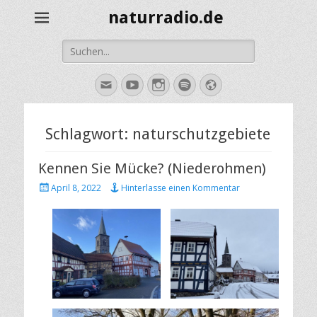
naturradio.de
Suche
nach:
E-
YouTube
Instagram
Spotify
Website
Mail
Schlagwort:
naturschutzgebiete
Kennen Sie Mücke? (Niederohmen)
Veröffentlicht
April 8, 2022
Hinterlasse einen Kommentar
am