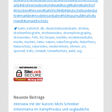
afie
#drohnenvideo
#ort
#wald
#zug
#bahn
#bahnhof
#mücken
#hessen
#bahnhof
#db
#deutschebundesba
hn
#märklin
#modeleisenbahn
#h0
#spurnull
#trafo
#u
mwelt
#umweltschutz
Schlagworte
bahn
,
bahnhof
,
db
,
deutschebundesbahn
,
drohne
,
drohnenfotografie
,
drohnenvideo
,
dronephotography
,
dronevideo
,
Föhr
,
h0
,
hessen
,
märklin
,
modeleisenbahn
,
mücke
,
mücken
,
natur
,
nature
,
naturfotografie
,
Naturfotos
,
Naturschutz
,
naturvideo
,
niederohmen
,
ohmen
,
ort
,
spurnull
,
trafo
,
Umwelt
,
Umweltschutz
,
wald
,
zug
Neueste Beiträge
Interview mit der Autorin Michi Schreiber
Entenmama im Kampfmodus und unglaubliche