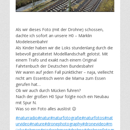
Als wir dieses Foto (mit der Drohne) schossen,
dachte ich sofort an unsere H0 – Märklin
Modeleisenbahn!
Als Kinder haben wir die Loks stundenlang durch die
liebevoll gestaltetet Modelllandschaft gelotst. Mit
einem Trafo und exakt nach einem Original
Fahrtenbuch der Deutschen Bundesbahn!
Wir waren auf jeden Fall pünktlicher – naja, vielleicht
nicht am Essentisch wenn die Mama zum Essen
gerufen hat…
Ob wir auch durch Mücken fuhren?
Nach der großen H0 Spur folgte noch ein Neubau
mit Spur N.
Was so ein Foto alles auslöst 😉
#naturradio
#natur
#naturfotografie
#naturfotos
#nat
urvideo
#nature
#dronephotography
#dronevideo
#m
ücke
#ohmen
#niederohmen
#drohne
#drohnenfotogr