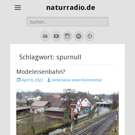
naturradio.de
Suche
nach:
E-
YouTube
Instagram
Spotify
Website
Mail
Schlagwort:
spurnull
Modeleisenbahn?
Veröffentlicht
April 8, 2022
Hinterlasse einen Kommentar
am