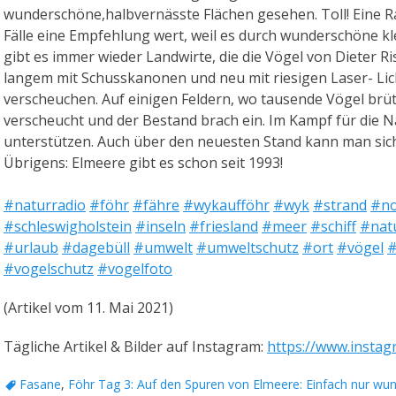
wunderschöne,halbvernässte Flächen gesehen. Toll! Eine Ra
Fälle eine Empfehlung wert, weil es durch wunderschöne kl
gibt es immer wieder Landwirte, die die Vögel von Dieter R
langem mit Schusskanonen und neu mit riesigen Laser- Lich
verscheuchen. Auf einigen Feldern, wo tausende Vögel brü
verscheucht und der Bestand brach ein. Im Kampf für die N
unterstützen. Auch über den neuesten Stand kann man sich
Übrigens: Elmeere gibt es schon seit 1993!
#naturradio
#föhr
#fähre
#wykaufföhr
#wyk
#strand
#no
#schleswigholstein
#inseln
#friesland
#meer
#schiff
#nat
#urlaub
#dagebüll
#umwelt
#umweltschutz
#ort
#vögel
#
#vogelschutz
#vogelfoto
(Artikel vom 11. Mai 2021)
Tägliche Artikel & Bilder auf Instagram:
https://www.instag
Schlagworte
Fasane
,
Föhr Tag 3: Auf den Spuren von Elmeere: Einfach nur wu