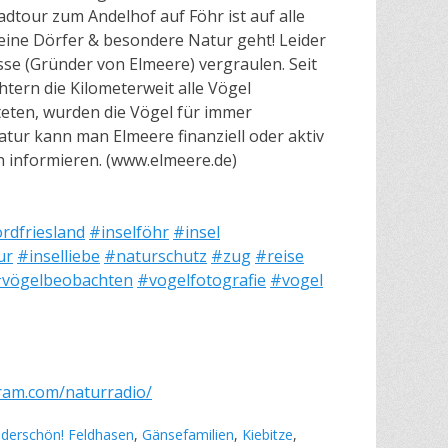
dtour zum Andelhof auf Föhr ist auf alle
eine Dörfer & besondere Natur geht! Leider
isse (Gründer von Elmeere) vergraulen. Seit
tern die Kilometerweit alle Vögel
teten, wurden die Vögel für immer
atur kann man Elmeere finanziell oder aktiv
 informieren. (www.elmeere.de)
rdfriesland
#inselföhr
#insel
ur
#inselliebe
#naturschutz
#zug
#reise
vögelbeobachten
#vogelfotografie
#vogel
ram.com/naturradio/
nderschön! Feldhasen
,
Gänsefamilien
,
Kiebitze
,