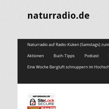
naturradio.de
Primäres
Zum
Naturradio auf Radio-Küken (Samstags) zu
Inhalt
Menü
springen
Aktionen
Buch-Tipps
Podcast
Eine Woche Bergluft schnuppern im Hochsc