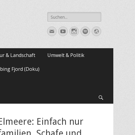
Suche
nach:
E-
YouTube
Instagram
Spotify
Website
Mail
ur & Landschaft
Umwelt & Politik
bing Fjord (Doku)
Suchen
Elmeere: Einfach nur
amilien, Schafe und