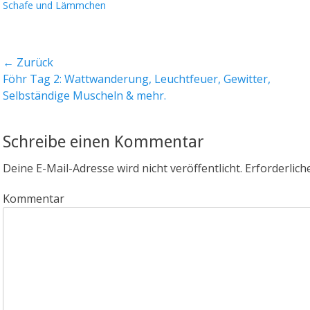
Schafe und Lämmchen
Beitragsnavigation
← Zurück
Vorheriger
Nächst
Föhr Tag 2: Wattwanderung, Leuchtfeuer, Gewitter,
Beitrag:
Beitrag
Selbständige Muscheln & mehr.
Schreibe einen Kommentar
Deine E-Mail-Adresse wird nicht veröffentlicht.
Erforderlich
Kommentar