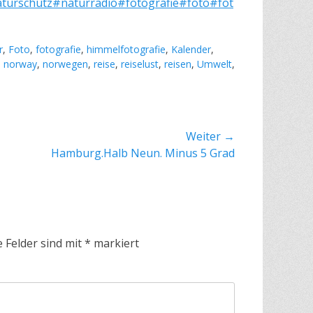
turschutz
#naturradio
#fotografie
#foto
#fot
r
,
Foto
,
fotografie
,
himmelfotografie
,
Kalender
,
,
norway
,
norwegen
,
reise
,
reiselust
,
reisen
,
Umwelt
,
Weiter →
er
Hamburg.Halb Neun. Minus 5 Grad
:
e Felder sind mit
*
markiert