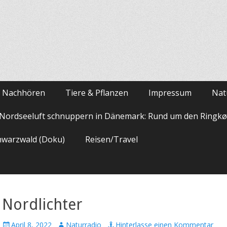
m Nachhören
Tiere & Pflanzen
Impressum
Nat
Nordseeluft schnuppern in Dänemark: Rund um den Ringkø
hwarzwald (Doku)
Reisen/Travel
Nordlichter
Veröffentlicht
Autor
April 8, 2022
Naturradio
Hinterlasse einen Kommentar