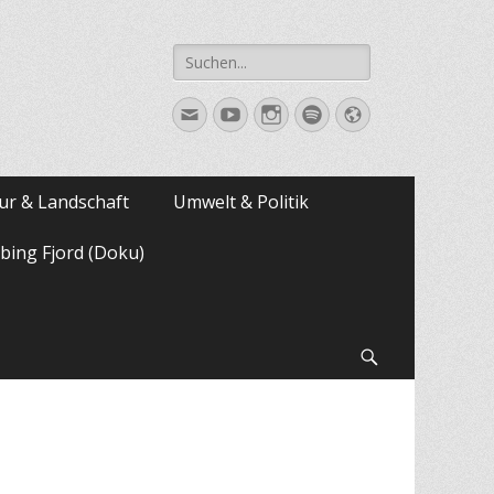
Suche
nach:
E-
YouTube
Instagram
Spotify
Website
Mail
ur & Landschaft
Umwelt & Politik
bing Fjord (Doku)
Suchen