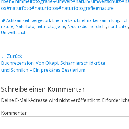
rben
#himmelfotografie
#umwelt
#natur
#umweltschutz
#na
os
#naturfoto
#naturfotos
#naturfotografie
#nature
Schlagworte
Achtsamkeit
,
bergedorf
,
briefmarken
,
briefmarkensammlung
,
Föh
nature
,
Naturfoto
,
naturfotografie
,
Naturradio
,
nordlicht
,
nordlichter
Umweltschutz
Beitragsnavigation
← Zurück
Vorheriger
Nächst
Buchrezension: Von Okapi, Scharnierschildkröte
Beitrag:
Beitrag
und Schnilch – Ein prekäres Bestiarium
Schreibe einen Kommentar
Deine E-Mail-Adresse wird nicht veröffentlicht.
Erforderlich
Kommentar