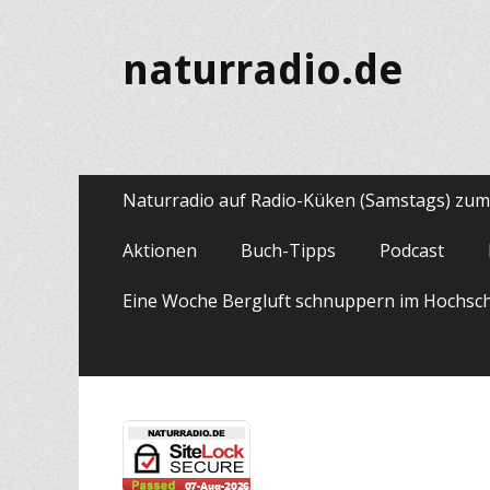
naturradio.de
Primäres
Zum
Naturradio auf Radio-Küken (Samstags) zu
Inhalt
Menü
springen
Aktionen
Buch-Tipps
Podcast
Eine Woche Bergluft schnuppern im Hochsc