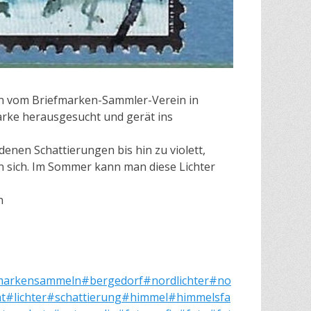
ann vom Briefmarken-Sammler-Verein in
rke herausgesucht und gerät ins
denen Schattierungen bis hin zu violett,
an sich. Im Sommer kann man diese Lichter
n
markensammeln
#bergedorf
#nordlichter
#no
ht
#lichter
#schattierung
#himmel
#himmelsfa