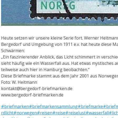
Heute setzen wir unsere kleine Serie fort. Werner Heitm
Bergedorf und Umgebung von 1911 e.v. hat heute diese Ma
Schwärmen:
„Ein faszinierender Anblick, das Licht schimmert in verschie
sieht häufig wie ein Wasserfall aus. Hat etwas mystisches 
teilweise auch hier in Hamburg beobachten.“
Diese Briefmarke stammt aus dem Jahr 2001 aus Norwege
Foto: W. Heitmann
kontakt@bergedorf-briefmarken.de
www.bergedorf-briefmarken.de
#briefmarken
#briefmarkensammlung
#briefmarke
#brief
rdlicht
#norwegen
#reisen
#reise
#reiselust
#wasserfall
#lic