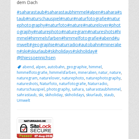
dem Dach
#saharastaub
#saharastaubhimmel
#alpen
#sahara
#s
taub
#naturschauspiel
#natur
#naturfotografie
#natur
ephotography
#naturfoto
#nature
#naturelover
#phot
ography
#naturephoto
#naturegram
#natureshots
#hi
mmel
#himmelsfarben
#himmelfotografie
#abend
#u
mwelt
#geographie
#naturradio
#autobahn
#mineralie
n
#ski
#skiurlaub
#skiholidays
#skiholiday
#
@thiessoennichsen
Schlagworte
abend
,
alpen
,
autobahn
,
geographie
,
himmel
,
himmelfotografie
,
himmelsfarben
,
mineralien
,
natur
,
nature
,
naturegram
,
naturelover
,
naturephoto
,
naturephotography
,
natureshots
,
Naturfoto
,
naturfotografie
,
Naturradio
,
naturschauspiel
,
photography
,
sahara
,
saharastaubhimmel
,
sahrastaub
,
ski
,
skiholiday
,
skiholidays
,
skiurlaub
,
staub
,
Umwelt