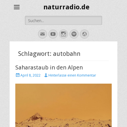
naturradio.de
Suche
nach:
E-
YouTube
Instagram
Spotify
Website
Mail
Schlagwort:
autobahn
Saharastaub in den Alpen
Veröffentlicht
April 8, 2022
Hinterlasse einen Kommentar
am