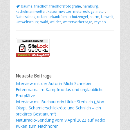
Schlagworte
bäume
,
friedhof
,
friedhofsfotografie
,
hamburg
,
kachelmannwetter
,
kaizormwetter
,
metereologe
,
natur
,
Naturschutz
,
orkan
,
orkanböen
,
schutzengel
,
sturm
,
Umwelt
,
Umweltschutz
,
wald
,
wälder
,
wettervorhersage
,
zeynep
Neueste Beiträge
Interview mit der Autorin Michi Schreiber
Entenmama im Kampfmodus und unglaubliche
Brutplätze
Interview mit Buchautorin Ulrike Sterblich („Von
Okapi, Scharnierschildkröte und Schnilch – ein
prekäres Bestiarium“)
Naturradio-Sendung vom 9.April 2022 auf Radio
Küken zum Nachhören