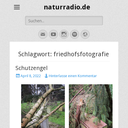
naturradio.de
Suche
nach:
E-
YouTube
Instagram
Spotify
Website
Mail
Schlagwort:
friedhofsfotografie
Schutzengel
Veröffentlicht
April 8, 2022
Hinterlasse einen Kommentar
am