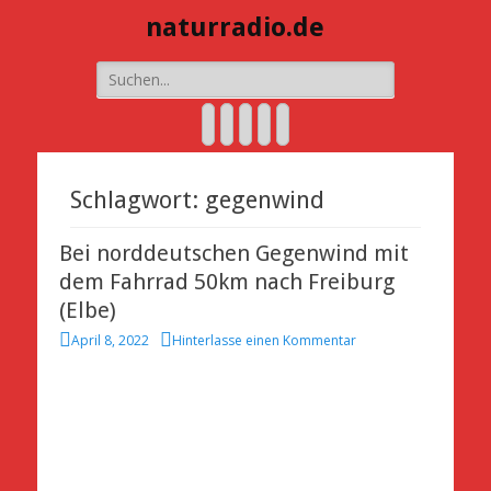
naturradio.de
Suche
nach:
E-
YouTube
Instagram
Spotify
Website
Mail
Schlagwort:
gegenwind
Bei norddeutschen Gegenwind mit
dem Fahrrad 50km nach Freiburg
(Elbe)
Veröffentlicht
April 8, 2022
Hinterlasse einen Kommentar
am