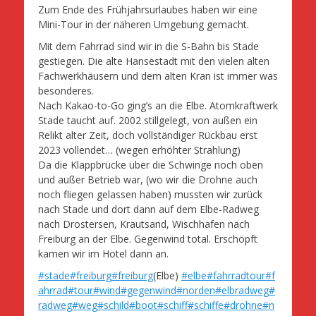
Zum Ende des Frühjahrsurlaubes haben wir eine
Mini-Tour in der näheren Umgebung gemacht.
Mit dem Fahrrad sind wir in die S-Bahn bis Stade
gestiegen. Die alte Hansestadt mit den vielen alten
Fachwerkhäusern und dem alten Kran ist immer was
besonderes.
Nach Kakao-to-Go ging’s an die Elbe. Atomkraftwerk
Stade taucht auf. 2002 stillgelegt, von außen ein
Relikt alter Zeit, doch vollständiger Rückbau erst
2023 vollendet… (wegen erhöhter Strahlung)
Da die Klappbrücke über die Schwinge noch oben
und außer Betrieb war, (wo wir die Drohne auch
noch fliegen gelassen haben) mussten wir zurück
nach Stade und dort dann auf dem Elbe-Radweg
nach Drostersen, Krautsand, Wischhafen nach
Freiburg an der Elbe. Gegenwind total. Erschöpft
kamen wir im Hotel dann an.
#stade
#freiburg
#freiburg
(Elbe)
#elbe
#fahrradtour
#f
ahrrad
#tour
#wind
#gegenwind
#norden
#elbradweg
#
radweg
#weg
#schild
#boot
#schiff
#schiffe
#drohne
#n