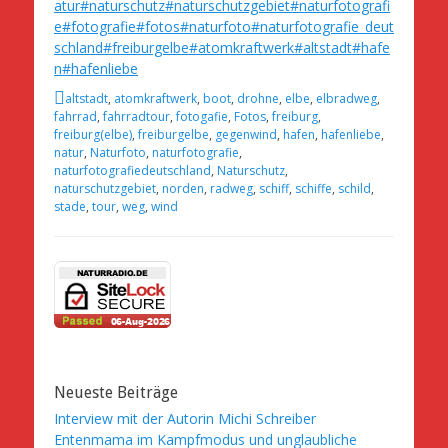
atur
#naturschutz
#naturschutzgebiet
#naturfotografi
e
#fotografie
#fotos
#naturfoto
#naturfotografie_deut
schland
#freiburgelbe
#atomkraftwerk
#altstadt
#hafe
n
#hafenliebe
Schlagworte
altstadt
,
atomkraftwerk
,
boot
,
drohne
,
elbe
,
elbradweg
,
fahrrad
,
fahrradtour
,
fotogafie
,
Fotos
,
freiburg
,
freiburg(elbe)
,
freiburgelbe
,
gegenwind
,
hafen
,
hafenliebe
,
natur
,
Naturfoto
,
naturfotografie
,
naturfotografiedeutschland
,
Naturschutz
,
naturschutzgebiet
,
norden
,
radweg
,
schiff
,
schiffe
,
schild
,
stade
,
tour
,
weg
,
wind
Neueste Beiträge
Interview mit der Autorin Michi Schreiber
Entenmama im Kampfmodus und unglaubliche