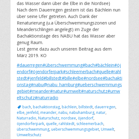
das Wasser dann über die Elbe in die Nordsee)
Nach dem Dauerregen gestern ist das Bächlein nun
über seine Ufer getreten. Auch Dank der
Renaturierung (u.a Überschwemmungszonen und
Meanderschlingen angelegt) im Zuge der
Bachaktionstage des NABU hat das Wasser aber
genug Raum.
Lest gerne dazu auch unseren Beitrag aus dem
März 2019. KO
#dauerregen
#überschwemmung
#bach
#bächlein
#öj
endorf
#öjendorferpark
#schleemerbach
#quelle
#rahl
stedt
#jenfeld
#billstedt
#bille
#elbe
#nordsee
#bachakti
onstag
#nabu
@nabu_hamburg
#ueberschwemmungs
gebiet
#meander
#natur
#umwelt
#naturschutz
#umw
eltschutz
#naturradio
Schlagworte
bach
,
bachaktionstag
,
bächlein
,
billstedt
,
dauerregen
,
elbe
,
jenfeld
,
meander
,
nabu
,
nabuhamburg
,
natur
,
Naturradio
,
Naturschutz
,
nordsee
,
öjendorf
,
öjendorferpark
,
quelle
,
rahlstedt
,
schleemerbach
,
überschwemmung
,
ueberschwemmungsgebiet
,
Umwelt
,
Umweltschutz