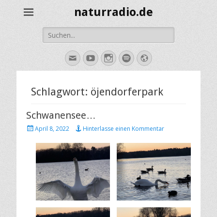
naturradio.de
Suche
nach:
E-
YouTube
Instagram
Spotify
Website
Mail
Schlagwort:
öjendorferpark
Schwanensee…
Veröffentlicht
April 8, 2022
Hinterlasse einen Kommentar
am