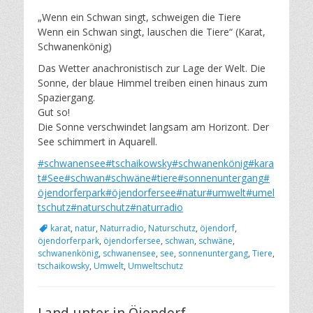
„Wenn ein Schwan singt, schweigen die Tiere
Wenn ein Schwan singt, lauschen die Tiere“ (Karat,
Schwanenkönig)
Das Wetter anachronistisch zur Lage der Welt. Die
Sonne, der blaue Himmel treiben einen hinaus zum
Spaziergang.
Gut so!
Die Sonne verschwindet langsam am Horizont. Der
See schimmert in Aquarell.
#schwanensee
#tschaikowsky
#schwanenkönig
#kara
t
#See
#schwan
#schwäne
#tiere
#sonnenuntergang
#
öjendorferpark
#öjendorfersee
#natur
#umwelt
#umel
tschutz
#naturschutz
#naturradio
Schlagworte
karat
,
natur
,
Naturradio
,
Naturschutz
,
öjendorf
,
öjendorferpark
,
öjendorfersee
,
schwan
,
schwäne
,
schwanenkönig
,
schwanensee
,
see
,
sonnenuntergang
,
Tiere
,
tschaikowsky
,
Umwelt
,
Umweltschutz