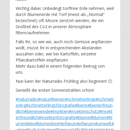
Wichtig dabei: Unbedingt torffreie Erde nehmen, weil
durch Blumenerde mit Torf (meist als „Normal“
bezeichnet) oft Moore zerstört werden, die ein
Großteil des Co2 in unserer Atmosphäre
filtern/aufnehmen.
Falls Ihr, so wie wir, auch noch Gemüse anpflanzen
wollt, müsst Ihr in entsprechenden Abständen
aussähen oder, wie bei Kartoffeln, einzelne
Pflanzkartoffeln einpflanzen.
Mehr dazu bald in einem folgenden Beitrag von
uns.
Nun kann der Naturradio-Frühling also beginnen! 🙂
Genießt die ersten Sonnenstrahlen schön!
#naturradio
#natur
#bienen
#schmetterlinge
#schmett
erling
#schmetterlingsfotografie
#biene
#bienenfreun
dlich
#bienenweide
#insekten
#insektenschutz
#insekt
enfreundlich
#insektenfotografie
#blume
#blumen
#bl
umenliebe
#blumenbeet
#pflanze
#pflanzen
#umwelt
#
umweltschutz
#umweltbewusst
#frühling
#garten
#gar