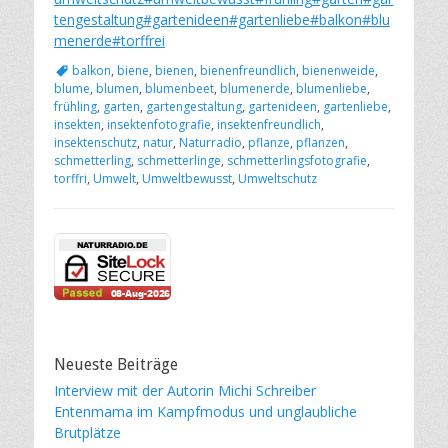
tengestaltung
#gartenideen
#gartenliebe
#balkon
#blu
menerde
#torffrei
Schlagworte
balkon
,
biene
,
bienen
,
bienenfreundlich
,
bienenweide
,
blume
,
blumen
,
blumenbeet
,
blumenerde
,
blumenliebe
,
frühling
,
garten
,
gartengestaltung
,
gartenideen
,
gartenliebe
,
insekten
,
insektenfotografie
,
insektenfreundlich
,
insektenschutz
,
natur
,
Naturradio
,
pflanze
,
pflanzen
,
schmetterling
,
schmetterlinge
,
schmetterlingsfotografie
,
torffri
,
Umwelt
,
Umweltbewusst
,
Umweltschutz
Neueste Beiträge
Interview mit der Autorin Michi Schreiber
Entenmama im Kampfmodus und unglaubliche
Brutplätze