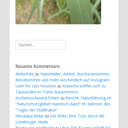
Suche
nach:
Neueste Kommentare
Klebefolie
zu
Naturbilder, Artikel, Buchrezensionen,
Reiseberichte und mehr wöchentlich auf Instagram:
cash for cars houston
zu
Kraniche treffen sich zu
Tausenden im Tister Bauernmoor
Küchenrückwand Folien
zu
Bericht: Naturführung im
“Naturschutzgebiet Hainesch-Iland” im Rahmen des
“Tages der Stadtnatur”
Himalaya-Birke
zu
Die Birke: Eine Tour durch die
Lüneburger Heide
Beate von Kirchbach
zu
Über 300 Bäume gefällt für