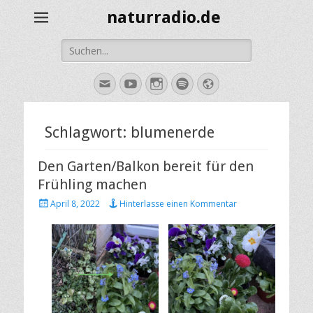
naturradio.de
Suche
nach:
E-
YouTube
Instagram
Spotify
Website
Mail
Schlagwort:
blumenerde
Den Garten/Balkon bereit für den
Frühling machen
Veröffentlicht
April 8, 2022
Hinterlasse einen Kommentar
am