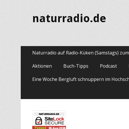
naturradio.de
Primäres
Zum
Naturradio auf Radio-Küken (Samstags) zu
Inhalt
Menü
springen
Aktionen
Buch-Tipps
Podcast
Eine Woche Bergluft schnuppern im Hochsc