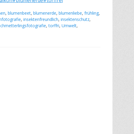
alkon
#blumenerde
#torffrei
men
,
blumenbeet
,
blumenerde
,
blumenliebe
,
frühling
,
nfotografie
,
insektenfreundlich
,
insektenschutz
,
schmetterlingsfotografie
,
torffri
,
Umwelt
,