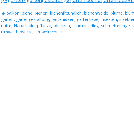
g
#garten
#gartengestaltung
#gartenideen
#gartenliebe
#b
Schlagworte
balkon
,
biene
,
bienen
,
bienenfreundlich
,
bienenweide
,
blume
,
blu
garten
,
gartengestaltung
,
gartenideen
,
gartenliebe
,
insekten
,
insekte
natur
,
Naturradio
,
pflanze
,
pflanzen
,
schmetterling
,
schmetterlinge
,
Umweltbewusst
,
Umweltschutz