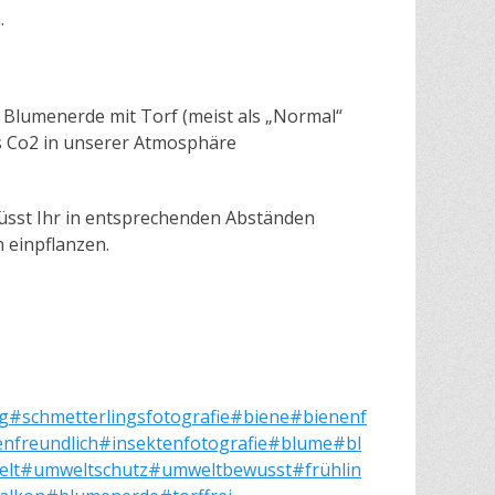
n.
h Blumenerde mit Torf (meist als „Normal“
es Co2 in unserer Atmosphäre
 müsst Ihr in entsprechenden Abständen
n einpflanzen.
g
#schmetterlingsfotografie
#biene
#bienenf
enfreundlich
#insektenfotografie
#blume
#bl
lt
#umweltschutz
#umweltbewusst
#frühlin