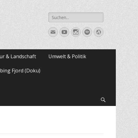
Suche
nach:
E-
YouTube
Instagram
Spotify
Website
Mail
ur & Landschaft
Umwelt & Politik
bing Fjord (Doku)
Suchen