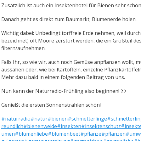
Zusätzlich ist auch ein Insektenhotel für Bienen sehr schö
Danach geht es direkt zum Baumarkt, Blumenerde holen.
Wichtig dabei: Unbedingt torffreie Erde nehmen, weil durc
bezeichnet) oft Moore zerstört werden, die ein Großteil d
filtern/aufnehmen.
Falls Ihr, so wie wir, auch noch Gemüse anpflanzen wollt,
aussähen oder, wie bei Kartoffeln, einzelne Pflanzkartoffel
Mehr dazu bald in einem folgenden Beitrag von uns.
Nun kann der Naturradio-Frühling also beginnen! 🙂
Genießt die ersten Sonnenstrahlen schön!
#naturradio
#natur
#bienen
#schmetterlinge
#schmetterlin
reundlich
#bienenweide
#insekten
#insektenschutz
#insekt
umen
#blumenliebe
#blumenbeet
#pflanze
#pflanzen
#umwe